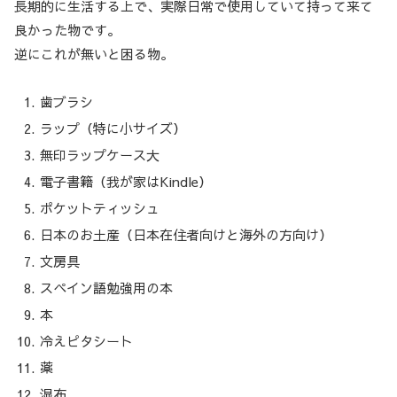
長期的に生活する上で、実際日常で使用していて持って来て
良かった物です。
逆にこれが無いと困る物。
歯ブラシ
ラップ（特に小サイズ）
無印ラップケース大
電子書籍（我が家はKindle）
ポケットティッシュ
日本のお土産（日本在住者向けと海外の方向け）
文房具
スペイン語勉強用の本
本
冷えピタシート
薬
湿布