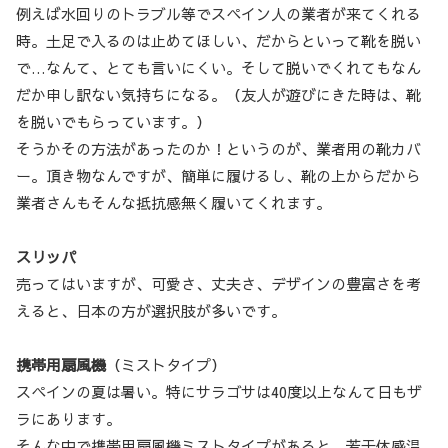
例えば水回りのトラブル等でスペイン人の業者が来てくれる
時。土足で入るのは止めてほしい、だからといって靴を脱い
で…なんて、とても言いにくい。そして脱いでくれてもなん
だか申し訳ない気持ちになる。（友人が遊びにきた時は、靴
を脱いでもらっています。）
そうかその方法があったのか！というのが、業者用の靴カバ
ー。頂き物なんですが、簡単に履けるし、靴の上からだから
業者さんもそんな抵抗感無く履いてくれます。
スリッパ
売ってはいますが、可愛さ、丈夫さ、デザインの豊富さを考
えると、日本の方が選択肢が多いです。
携帯用扇風機
（ミストタイプ）
スペインの夏は暑い。特にサラゴサは40度以上なんて日もザ
ラにあります。
そんな中で携帯用扇風機ミストタイプがあると、若干体感温