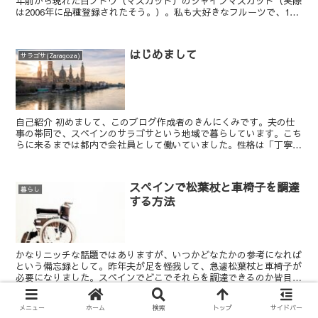
年前から現れた白ブドウ（マスカット）のシャインマスカット（実際
は2006年に品種登録されたそう。）。私も大好きなフルーツで、1番
好きなフルーツです。今回はそんな白ブドウの話で、...
はじめまして
サラゴサ(Zaragoza)
自己紹介 初めまして、このブログ作成者のきんにくみです。夫の仕
事の帯同で、スペインのサラゴサという地域で暮らしています。こち
らに来るまでは都内で会社員として働いていました。性格は「丁寧な
暮らし」とは程遠く、ずぼらで不器用、...
スペインで松葉杖と車椅子を調達
暮らし
する方法
かなりニッチな話題ではありますが、いつかどなたかの参考になれば
という備忘録として。昨年夫が足を怪我して、急遽松葉杖と車椅子が
必要になりました。スペインでどこでそれらを調達できるのか皆目見
当つかず、主治医の先生に聞いてみたところ、薬局ではな...
メニュー
ホーム
検索
トップ
サイドバー