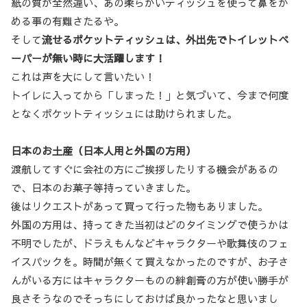
紙の質が全然違い、あの柔らかいティッシュを使って鼻をか
める事の有難さたるや。
そして
流せるポケットティッシュは、外出先でトイレットペ
ーパーが無い時に大活躍します！
これは声を大にして言いたい！
トイレに入ってから「しまった！」と気づいて、今まで何度
となくポケットティッシュには助けられました。
日本のお土産（日本人用と外国の方用）
渡航してすぐに会社の方にご挨拶したりする機会があるの
で、日本のお菓子等持っていきました。
後はリクエストがあって買って行った物もありました。
外国の方用は、持ってきた当初はどのタイミングで使うかは
不明でしたが、ドラえもんなどキャラクターや歌舞伎のフェ
イスパックを。時間が無くて買えなかったのですが、お子さ
んがいる方にはキャラクターものの絆創膏の方が使い勝手が
良さそうなのでそっちにしておけば良かったなと思いまし