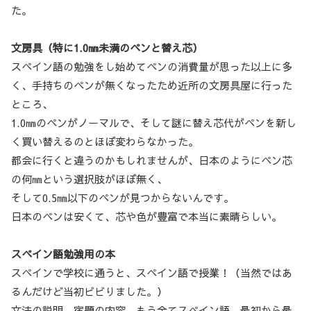
た。
文房具（特に1.0㎜未満のペンと替え芯）
スペイン語の勉強をし始めてペンの消費量が思った以上に多
く、手持ちのペンが無くなったため近所の文房具屋に行った
ところ、
1.0㎜のペンがノーマルで、そして謎に替え芯代がペンを新し
く買い替えるのとほぼ変わらなかった。
都会に行くと違うのかもしれませんが、日本のようにペン芯
の何㎜という選択肢がほぼ無く、
そして0.5㎜以下のペンが見つからないんです。
日本のペンは安くて、芯や色が豊富で本当に素晴らしい。
スペイン語勉強用の本
スペインで学校に通うと、スペイン語で授業！（当然ではあ
るんだけど当初ビビりました。）
文法の説明、宿題の内容、もう全てスペイン語、最初から最