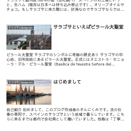
サラゴサで認知度100％の品（当社調べ） スペインのお土産という
と、生ハム（現在は日本へは持ち込み禁止です）、オリーブオイルや
チョコ。もしサラゴサに来た際には、折角なのでサラゴサならではの
お土産を購入するのも、地域性が有っておすすめ...
サラゴサといえばピラール大聖堂
サラゴサ(Zaragoza)
ピラール大聖堂 サラゴサのシンボルに奇跡の歴史あり サラゴサの中
心地、旧市街地にあるピラール大聖堂。正式にはヌエストラ・セニョ
ーラ・デル・ピラール聖堂（Basílica de Nuestra Señora del
Pilar）...
はじめまして
サラゴサ(Zaragoza)
自己紹介 初めまして、このブログ作成者のきんにくみです。夫の仕
事の帯同で、スペインのサラゴサという地域で暮らしています。こち
らに来るまでは都内で会社員として働いていました。性格は「丁寧な
暮らし」とは程遠く、ずぼらで不器用、...