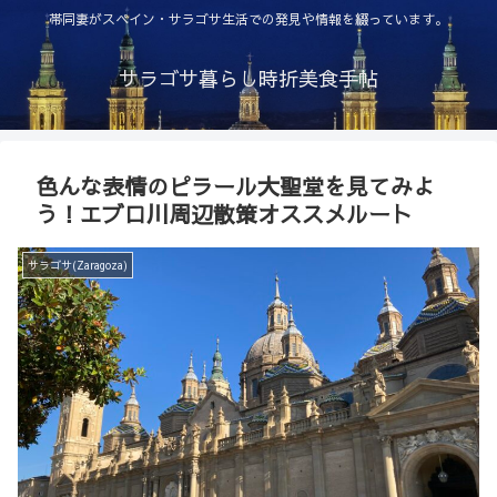
帯同妻がスペイン・サラゴサ生活での発見や情報を綴っています。
サラゴサ暮らし時折美食手帖
色んな表情のピラール大聖堂を見てみよ
う！エブロ川周辺散策オススメルート
サラゴサ(Zaragoza)